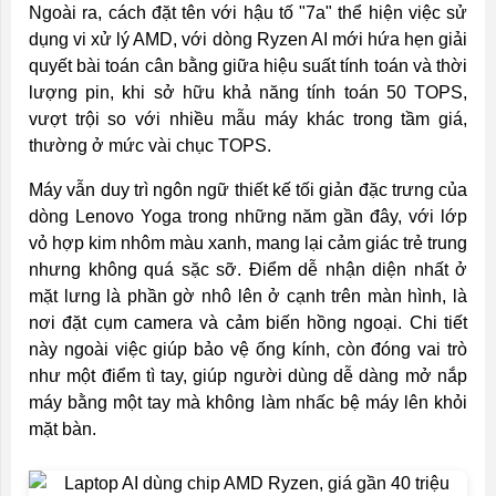
Ngoài ra, cách đặt tên với hậu tố "7a" thể hiện việc sử
dụng vi xử lý AMD, với dòng Ryzen AI mới hứa hẹn giải
quyết bài toán cân bằng giữa hiệu suất tính toán và thời
lượng pin, khi sở hữu khả năng tính toán 50 TOPS,
vượt trội so với nhiều mẫu máy khác trong tầm giá,
thường ở mức vài chục TOPS.
Máy vẫn duy trì ngôn ngữ thiết kế tối giản đặc trưng của
dòng Lenovo Yoga trong những năm gần đây, với lớp
vỏ hợp kim nhôm màu xanh, mang lại cảm giác trẻ trung
nhưng không quá sặc sỡ. Điểm dễ nhận diện nhất ở
mặt lưng là phần gờ nhô lên ở cạnh trên màn hình, là
nơi đặt cụm camera và cảm biến hồng ngoại. Chi tiết
này ngoài việc giúp bảo vệ ống kính, còn đóng vai trò
như một điểm tì tay, giúp người dùng dễ dàng mở nắp
máy bằng một tay mà không làm nhấc bệ máy lên khỏi
mặt bàn.