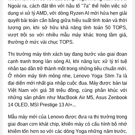
Ngoài ra, cách đặt tên với hậu tố "7a" thể hiện việc sử
dụng vi xử lý AMD, với dòng Ryzen AI mới hứa hẹn giải
quyết bài toán cân bằng giữa hiệu suất tính toán và thời
lượng pin, khi sở hữu khả năng tính toán 50 TOPS,
vượt trội so với nhiều mẫu máy khác trong tầm giá,
thường ở mức vài chục TOPS.
Thị trường máy tính xách tay đang bước vào giai đoạn
cạnh tranh trong làn sóng AI, khi năng lực xử lý trí tuệ
nhân tạo dần trở thành một trong những tiêu chuẩn mới.
Ở nhóm máy tính mỏng nhẹ, Lenovo Yoga Slim 7a là
đại diện mới nhất gia nhập cuộc đua. Máy được bán tại
Việt Nam với giá 38 triệu đồng, cùng phân khúc với
những sản phẩm như MacBook Air M5, Asus Zenbook
14 OLED, MSI Prestige 13 AI+...
Mẫu máy mới của Lenovo được đưa ra thị trường trong
giai đoạn cơn khát chip, khiến máy có cấu hình bộ nhớ
khiêm tốn hơn so với các dòng Yoga những năm trước.