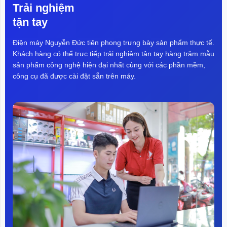
laptop...
Trải nghiệm
tận tay
Điện máy Nguyễn Đức tiên phong trưng bày sản phẩm thực tế.
Khách hàng có thể trực tiếp trải nghiệm tận tay hàng trăm mẫu
sản phẩm công nghệ hiện đại nhất cùng với các phần mềm,
công cụ đã được cài đặt sẵn trên máy.