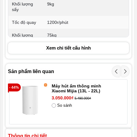
Khối lượng
9kg
sấy
Tốc độ quay
1200r/phút
Khối lượng
75kg
tịnh
Xem chi tiết cấu hình
Khối lượng
81kg
thô
Sản phẩm liên quan
Công suất sấy
1500W
định mức
Máy hút ẩm thông minh
- 44%
- 1
Kích thước
600*638*850mm
Xiaomi Mijia (13L - 22L)
sản phẩm
3.050.000₫
5.490.000₫
(rộng, sâu,
So sánh
cao)
Kích thước
682*702*980mm
đóng gói
(chiều rộng,
Thông tin chi tiết
chiều sâu,