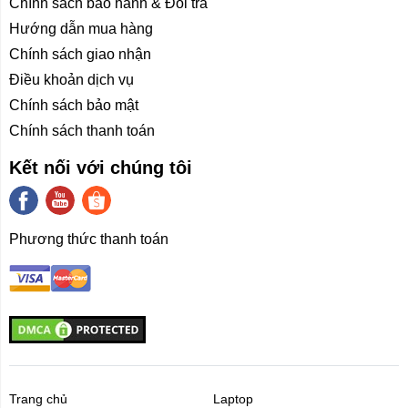
Chính sách bảo hành & Đổi trả
Thiết kế lồng giặt lớn hơn cho hiệu quả vượt trội
Hướng dẫn mua hàng
Máy Giặt Sấy Xiaomi Mijia MJ302
được trang bị
lồng
Chính sách giao nhận
giặt lớn hơn
, cho phép quần áo cỡ lớn được kéo căng
Điều khoản dịch vụ
hoàn toàn trong quá trình giặt. Điều này giúp nước và
Chính sách bảo mật
bột giặt thẩm thấu đều hơn, từ đó tối ưu hóa khả năng
làm sạch của máy.
Chính sách thanh toán
Không chỉ xử lý tốt các loại quần áo thông thường,
Kết nối với chúng tôi
MJ302 còn
giặt được chăn, ga, màn
dễ dàng mà
không gặp bất kỳ khó khăn nào. Lồng giặt lớn hơn tạo
không gian thoải mái cho các loại vải lớn, đảm bảo
Phương thức thanh toán
quần áo và chăn ga được giặt sạch sâu mà không bị rối
hay gấp nếp.
Động cơ truyền động trực tiếp
của
Máy Giặt Sấy
Xiaomi Mijia MJ302
được thiết kế với nguyên lý dẫn
động từ trường, giúp mang lại trải nghiệm giặt êm ái và
Trang chủ
Laptop