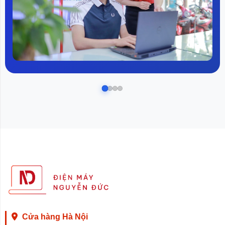
công nghệ này còn đảm bảo:
Mềm mại và mịn màng
: Quá trình sấy khô được
kiểm soát cẩn thận, giúp giữ cho quần áo luôn
mềm mịn, thoải mái khi chạm vào mà không lo bị
khô cứng hay xơ cứng vải.
An toàn và thân thiện với làn da
: Công nghệ sấy
thông minh loại bỏ hoàn toàn các tạp chất và chất
gây dị ứng, mang lại sự an toàn tối đa cho người
sử dụng, đặc biệt là trẻ nhỏ và người có làn da
nhạy cảm.
Bảo vệ màu sắc và hình dạng
: Không còn lo
quần áo bị bạc màu hay biến dạng sau mỗi lần
sấy. Công nghệ này giúp bảo vệ màu sắc tươi
sáng, giữ form dáng của trang phục, duy trì độ bền
đẹp của quần áo qua thời gian.
Nhờ công nghệ sấy thông minh của MJ302, việc giặt
sấy trở nên nhẹ nhàng hơn, đảm bảo quần áo của bạn
Cửa hàng Hà Nội
luôn giữ được chất lượng hoàn hảo sau mỗi lần giặt.