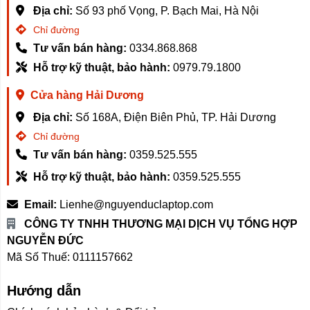
Địa chỉ:
Số 93 phố Vọng, P. Bạch Mai, Hà Nội
Chỉ đường
Tư vấn bán hàng:
0334.868.868
Tăng tốc độ sấy nhanh hơn 6%
Hỗ trợ kỹ thuật, bảo hành:
0979.79.1800
Máy Giặt Sấy Xiaomi Mijia MJ302
nổi bật với khả năng
Cửa hàng Hải Dương
tăng tốc độ sấy nhanh hơn 6% so với thế hệ trước, nhờ
sự kết hợp giữa
lưu lượng gió lớn lên tới
Địa chỉ:
Số 168A, Điện Biên Phủ, TP. Hải Dương
13,5m/s
và
thuật toán sấy thông minh
. Lưu lượng gió
Chỉ đường
mạnh mẽ này giúp quần áo khô đều hơn, nhanh chóng
Tư vấn bán hàng:
0359.525.555
loại bỏ độ ẩm mà vẫn đảm bảo quần áo mềm mại,
Hỗ trợ kỹ thuật, bảo hành:
0359.525.555
không bị khô cứng.
Email:
Lienhe@nguyenduclaptop.com
Với tốc độ sấy nhanh vượt trội, MJ302 giúp tiết kiệm
CÔNG TY TNHH THƯƠNG MẠI DỊCH VỤ TỔNG HỢP
thời gian đáng kể, mang lại hiệu quả giặt sấy tối ưu,
NGUYỄN ĐỨC
đặc biệt hữu ích trong những ngày bận rộn hoặc khi cần
Mã Số Thuế: 0111157662
sử dụng quần áo ngay sau khi giặt.
Hướng dẫn