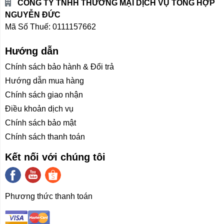
CÔNG TY TNHH THƯƠNG MẠI DỊCH VỤ TỔNG HỢP
cho học sinh , sinh viên.
Dell Inspiron 3520
không chỉ đáp ứng tốt
NGUYỄN ĐỨC
nhu cầu học tập mà còn giúp học sinh có những giờ phút giải trí
Mã Số Thuế: 0111157662
thú vị sau giờ học căng thẳng.
Hướng dẫn
Chính sách bảo hành & Đổi trả
Hiện tại sản phẩm Dell Inspiron 3520 đang được bày bán tại cửa
Hướng dẫn mua hàng
hàng Điện Máy Nguyễn Đức với một mức vô cùng hợp lý. Nhanh
Chính sách giao nhận
tay đặt mua để trải nghiệm những ưu điểm mà Dell Inspiron 3520
Điều khoản dịch vụ
mang lại!
Chính sách bảo mật
Chính sách thanh toán
Kết nối với chúng tôi
Phương thức thanh toán