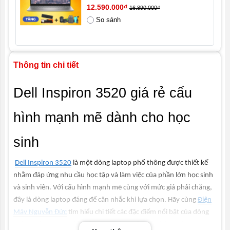
12.590.000₫
16.890.000₫
So sánh
Hệ điều hành
Windows 11 bản quyền
Tình trạng
Mới 100% Full box, nhập khẩu
Thông tin chi tiết
Dell Inspiron 3520 giá rẻ cấu
hình mạnh mẽ dành cho học
sinh
Dell Inspiron 3520
là một dòng laptop phổ thông được thiết kế
nhằm đáp ứng nhu cầu học tập và làm việc của phần lớn học sinh
và sinh viên. Với cấu hình mạnh mẽ cùng với mức giá phải chăng,
đây là dòng laptop đáng để cân nhắc khi lựa chọn. Hãy cùng
Điện
Máy Nguyễn Đức
tìm hiểu chi tiết các đặc điểm nổi bật của dòng
Dell Inspiron 3520 để thấy vì sao sản phẩm này lại phù hợp với