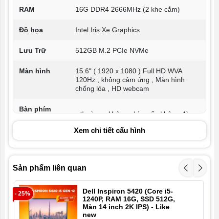
RAM
16G DDR4 2666MHz (2 khe cắm)
Đồ họa
Intel Iris Xe Graphics
Lưu Trữ
512GB M.2 PCIe NVMe
Màn hình
15.6" ( 1920 x 1080 ) Full HD WVA
120Hz , không cảm ứng , Màn hình
chống lóa , HD webcam
Bàn phím
thường , không phím số , không đèn
Xem chi tiết cấu hình
Wifi
WiFi 802.11ac , Bluetooth 5.0
Kết nối
1 x HDMI, 2 x USB 3.2 , 1 x USB 2.0 , 1
Sản phẩm liên quan
x SD card slot , Audio combo , LAN 1
Gb/s
Dell Inspiron 5420 (Core i5-
- 25%
- 3
Trọng lượng
1.66 kg
1240P, RAM 16G, SSD 512G,
Màn 14 inch 2K IPS) - Like
new
Pin
3 cell 41 Wh , Pin liền