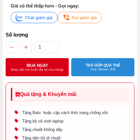
Giá có thể thấp hơn - Gọi ngay:
Chat giảm giá
Gọi giảm giá
Số lượng
MUA NGAY
TRẢ GÓP QUA THẺ
Visa, Master, JCB
(Giao tận nơi hoặc lấy tại cửa hàng)
Quà tặng & Khuyến mãi
Tặng Balo hoặc cặp xách thời trang chống sốc
Tặng bộ vệ sinh laptop
Tặng chuột không dây
Tặng tấm lót di chuột