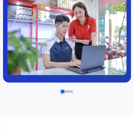
Chip Intel Core i5 thế hệ 12 mạnh mẽ,
vượt trội
Dell Inspiron 3520
được trang bị bộ vi xử lý Intel Core i5 thế hệ
thứ 12, một con chip mạnh mẽ đủ để xử lý tốt các tác vụ học tập
thông thường như xử lý văn bản, tra cứu thông tin trên internet,
chỉnh sửa ảnh cơ bản và cả xem phim giải trí. So với các dòng chip
thế hệ cũ, Intel Core i5 thế hệ 12 có khả năng tối ưu hiệu suất và
tiết kiệm điện năng, giúp máy có thể hoạt động lâu dài mà không
lo lắng về tình trạng giật, lag.
Điểm cộng khác là con chip này được trang bị đồ họa tích hợp
Intel Iris XE Graphics, đủ để xử lý tốt các phần mềm học tập, giải trí
cơ bản, đồng thời hỗ trợ nhiều ứng dụng hiện đại mà không làm
ảnh hưởng đến hiệu năng tổng thể. Điều này giúp Dell Inspiron
3520 trở thành lựa chọn lý tưởng cho học sinh với nhu cầu đa
dạng từ học tập đến giải trí.
Cổng kết nối đa dạng